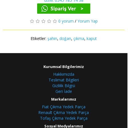
GSM: 0545 785 14 38
0 yorum
/
Yorum Yap
Etiketler:
şahin
,
doğan
,
çıkma
,
kaput
Kurumsal Bilgilerimiz
Hakkımızda
Teslimat Bilgileri
Gizlilik Bilgisi
Geri İade
Markalarımız
Fiat Çıkma Yedek Parça
Renault Çıkma Yedek Parça
Tofaş Çıkma Yedek Parça
Sosyal Medyalarımız