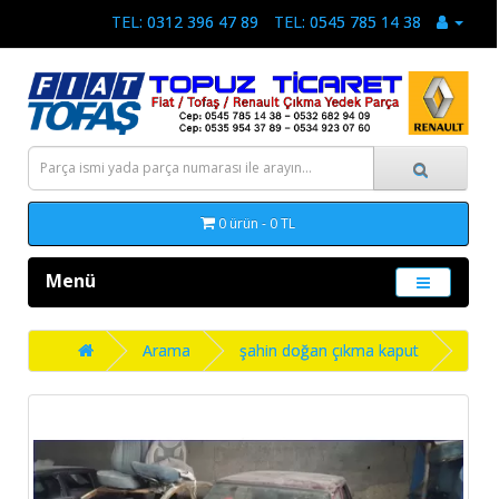
TEL: 0312 396 47 89
TEL: 0545 785 14 38
0 ürün - 0 TL
Menü
Arama
şahin doğan çıkma kaput