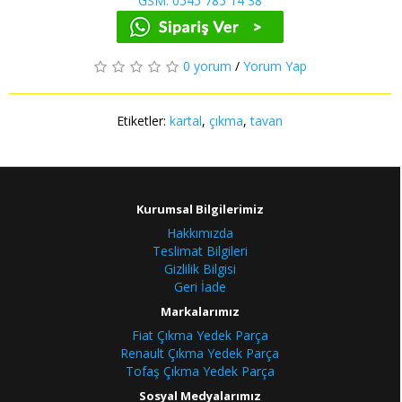
GSM: 0545 785 14 38
0 yorum
/
Yorum Yap
Etiketler:
kartal
,
çıkma
,
tavan
Kurumsal Bilgilerimiz
Hakkımızda
Teslimat Bilgileri
Gizlilik Bilgisi
Geri İade
Markalarımız
Fiat Çıkma Yedek Parça
Renault Çıkma Yedek Parça
Tofaş Çıkma Yedek Parça
Sosyal Medyalarımız