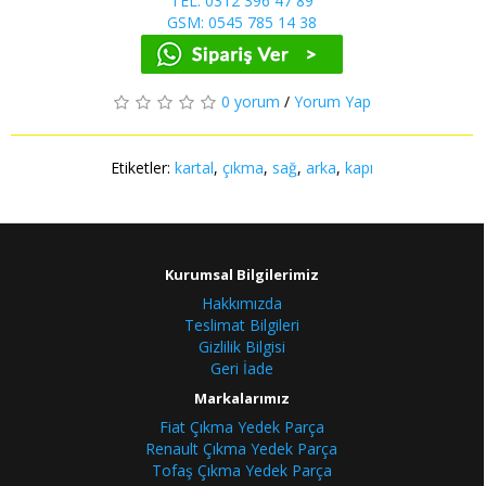
TEL: 0312 396 47 89
GSM: 0545 785 14 38
0 yorum
/
Yorum Yap
Etiketler:
kartal
,
çıkma
,
sağ
,
arka
,
kapı
Kurumsal Bilgilerimiz
Hakkımızda
Teslimat Bilgileri
Gizlilik Bilgisi
Geri İade
Markalarımız
Fiat Çıkma Yedek Parça
Renault Çıkma Yedek Parça
Tofaş Çıkma Yedek Parça