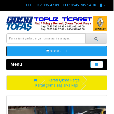
TEL: 0312 396 47 89
TEL: 0545 785 14 38
0 ürün - 0 TL
Menü
Kartal Çıkma Parça
Kartal çıkma sağ arka kapı