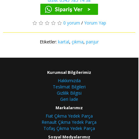
GSM: 0545 785 14 38
0 yorum
/
Yorum Yap
Etiketler:
kartal
,
çıkma
,
panjur
Kurumsal Bilgilerimiz
Hakkımızda
Teslimat Bilgileri
Gizlilik Bilgisi
Geri İade
Markalarımız
Fiat Çıkma Yedek Parça
Renault Çıkma Yedek Parça
Tofaş Çıkma Yedek Parça
Sosyal Medyalarımız