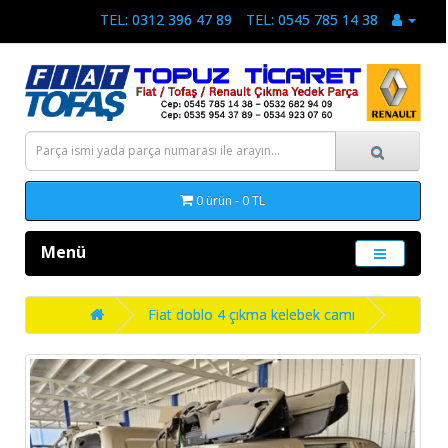
TEL: 0312 396 47 89
TEL: 0545 785 14 38
0 ürün - 0 TL
Menü
Fiat doblo 4 çıkma kelebek camı