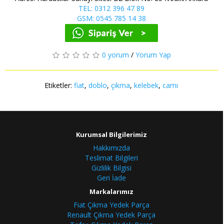
TEL: 0312 396 47 89
GSM: 0545 785 14 38
0 yorum
/
Yorum Yap
Etiketler:
fiat
,
doblo
,
çıkma
,
kelebek
,
camı
Kurumsal Bilgilerimiz
Hakkımızda
Teslimat Bilgileri
Gizlilik Bilgisi
Geri İade
Markalarımız
Fiat Çıkma Yedek Parça
Renault Çıkma Yedek Parça