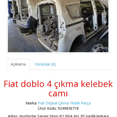
Açıklama
Yorumlar (0)
Fiat doblo 4 çıkma kelebek
camı
Marka:
Fiat Orijinal Çıkma Yedek Parça
Ürün Kodu: 9249836718
Adres: Hurdacılar Sanayi Sitesi B2 Blok No: 85 İvedik/Ankara